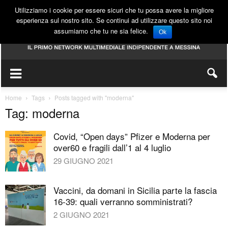
Utilizziamo i cookie per essere sicuri che tu possa avere la migliore
esperienza sul nostro sito. Se continui ad utilizzare questo sito noi
assumiamo che tu ne sia felice.
Ok
Home
Tags
Posts tagged with "moderna"
Tag: moderna
Covid, “Open days” Pfizer e Moderna per
over60 e fragili dall’1 al 4 luglio
29 GIUGNO 2021
Vaccini, da domani in Sicilia parte la fascia
16-39: quali verranno somministrati?
2 GIUGNO 2021