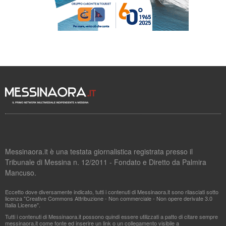
Messinaora.it è una testata giornalistica registrata presso il
Tribunale di Messina n. 12/2011 - Fondato e Diretto da Palmira
Mancuso.
Eccetto dove diversamente indicato, tutti i contenuti di Messinaora.it sono rilasciati sotto
licenza "Creative Commons Attribuzione - Non commerciale - Non opere derivate 3.0
Italia License".
Tutti i contenuti di Messinaora.it possono quindi essere utilizzati a patto di citare sempre
messinaora.it come fonte ed inserire un link o un collegamento visibile a