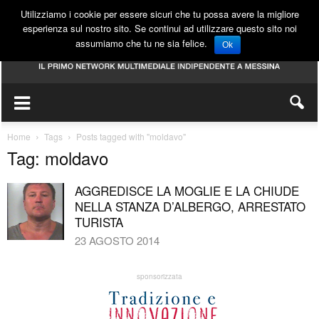
Utilizziamo i cookie per essere sicuri che tu possa avere la migliore
esperienza sul nostro sito. Se continui ad utilizzare questo sito noi
assumiamo che tu ne sia felice.
Ok
Home
Tags
Posts tagged with "moldavo"
Tag: moldavo
AGGREDISCE LA MOGLIE E LA CHIUDE
NELLA STANZA D’ALBERGO, ARRESTATO
TURISTA
23 AGOSTO 2014
sponsorizzata