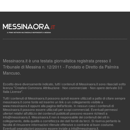
Messinaora.it è una testata giornalistica registrata presso il
Tribunale di Messina n. 12/2011 - Fondato e Diretto da Palmira
Mancuso.
Eccetto dove diversamente indicato, tutti i contenuti di Messinaora.it sono rilasciati sotto
licenza "Creative Commons Attribuzione - Non commerciale - Non opere derivate 3.0
Italia License".
Tutti i contenuti di Messinaora.it possono quindi essere utilizzati a patto di citare sempre
messinaora.it come fonte ed inserire un link o un collegamento visibile a
www.messinaora.it oppure alla pagina dell'articolo. In nessun caso i contenuti di
Messinaora.it possono essere utilizzati per scopi commerciali. Eventuali permessi
ulteriori relativi all'utilizzo dei contenuti pubblicati possono essere richiesti a
info@messinaora.it
. Messinaora.it non è responsabile dei contenuti dei siti in
collegamento, della qualità o correttezza dei dati forniti da terzi. Si riserva pertanto la
facoltà di rimuovere informazioni ritenute offensive o contrarie al buon costume.
Eventuali segnalazioni possono essere inviate a
info@messinaora.it
.