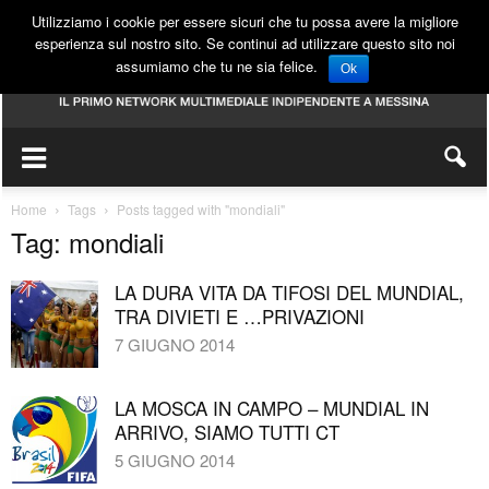
Utilizziamo i cookie per essere sicuri che tu possa avere la migliore
esperienza sul nostro sito. Se continui ad utilizzare questo sito noi
assumiamo che tu ne sia felice.
Ok
Home
Tags
Posts tagged with "mondiali"
Tag: mondiali
LA DURA VITA DA TIFOSI DEL MUNDIAL,
TRA DIVIETI E …PRIVAZIONI
7 GIUGNO 2014
LA MOSCA IN CAMPO – MUNDIAL IN
ARRIVO, SIAMO TUTTI CT
5 GIUGNO 2014