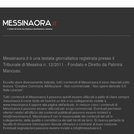
Messinaora.it è una testata giornalistica registrata presso il
Tribunale di Messina n. 12/2011 - Fondato e Diretto da Palmira
Mancuso.
Eccetto dove diversamente indicato, tutti i contenuti di Messinaora.it sono rilasciati sotto
licenza "Creative Commons Attribuzione - Non commerciale - Non opere derivate 3.0
Italia License".
Tutti i contenuti di Messinaora.it possono quindi essere utilizzati a patto di citare sempre
messinaora.it come fonte ed inserire un link o un collegamento visibile a
www.messinaora.it oppure alla pagina dell'articolo. In nessun caso i contenuti di
Messinaora.it possono essere utilizzati per scopi commerciali. Eventuali permessi
ulteriori relativi all'utilizzo dei contenuti pubblicati possono essere richiesti a
info@messinaora.it
. Messinaora.it non è responsabile dei contenuti dei siti in
collegamento, della qualità o correttezza dei dati forniti da terzi. Si riserva pertanto la
facoltà di rimuovere informazioni ritenute offensive o contrarie al buon costume.
Eventuali segnalazioni possono essere inviate a
info@messinaora.it
.