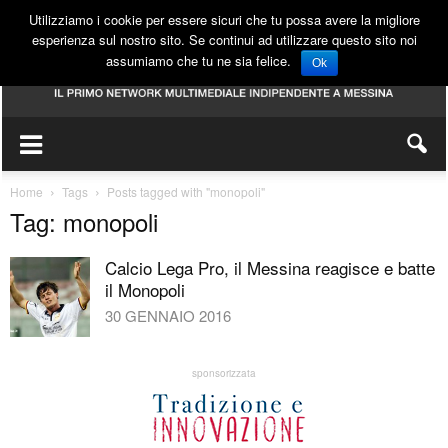
Utilizziamo i cookie per essere sicuri che tu possa avere la migliore
esperienza sul nostro sito. Se continui ad utilizzare questo sito noi
assumiamo che tu ne sia felice.
Ok
Home
Tags
Posts tagged with "monopoli"
Tag: monopoli
Calcio Lega Pro, il Messina reagisce e batte
il Monopoli
30 GENNAIO 2016
sponsorizzata