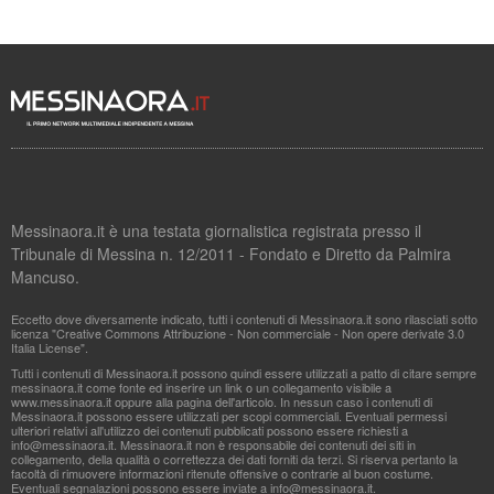
Messinaora.it è una testata giornalistica registrata presso il
Tribunale di Messina n. 12/2011 - Fondato e Diretto da Palmira
Mancuso.
Eccetto dove diversamente indicato, tutti i contenuti di Messinaora.it sono rilasciati sotto
licenza "Creative Commons Attribuzione - Non commerciale - Non opere derivate 3.0
Italia License".
Tutti i contenuti di Messinaora.it possono quindi essere utilizzati a patto di citare sempre
messinaora.it come fonte ed inserire un link o un collegamento visibile a
www.messinaora.it oppure alla pagina dell'articolo. In nessun caso i contenuti di
Messinaora.it possono essere utilizzati per scopi commerciali. Eventuali permessi
ulteriori relativi all'utilizzo dei contenuti pubblicati possono essere richiesti a
info@messinaora.it
. Messinaora.it non è responsabile dei contenuti dei siti in
collegamento, della qualità o correttezza dei dati forniti da terzi. Si riserva pertanto la
facoltà di rimuovere informazioni ritenute offensive o contrarie al buon costume.
Eventuali segnalazioni possono essere inviate a
info@messinaora.it
.