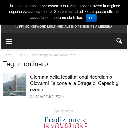
Utilizziamo i cookie per essere sicuri che tu possa avere la migliore
esperienza sul nostro sito. Se continui ad utilizzare questo sito noi
assumiamo che tu ne sia felice.
Ok
Home
Tags
Posts tagged with "montinaro"
Tag: montinaro
Giornata della legalità, oggi ricordiamo
Giovanni Falcone e la Strage di Capaci: gli
eventi...
23 MAGGIO 2020
sponsorizzata