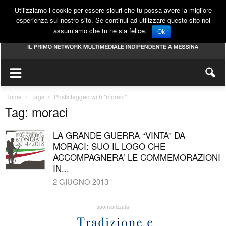
Utilizziamo i cookie per essere sicuri che tu possa avere la migliore
esperienza sul nostro sito. Se continui ad utilizzare questo sito noi
assumiamo che tu ne sia felice.
Ok
Home
Tags
Posts tagged with "moraci"
Tag: moraci
LA GRANDE GUERRA “VINTA” DA
MORACI: SUO IL LOGO CHE
ACCOMPAGNERA’ LE COMMEMORAZIONI
IN...
2 GIUGNO 2013
sponsorizzata