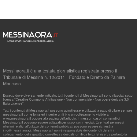
Messinaora.it è una testata giornalistica registrata presso il
Tribunale di Messina n. 12/2011 - Fondato e Diretto da Palmira
Mancuso.
Eccetto dove diversamente indicato, tutti i contenuti di Messinaora.it sono rilasciati sotto
licenza "Creative Commons Attribuzione - Non commerciale - Non opere derivate 3.0
Italia License".
Tutti i contenuti di Messinaora.it possono quindi essere utilizzati a patto di citare sempre
messinaora.it come fonte ed inserire un link o un collegamento visibile a
www.messinaora.it oppure alla pagina dell'articolo. In nessun caso i contenuti di
Messinaora.it possono essere utilizzati per scopi commerciali. Eventuali permessi
ulteriori relativi all'utilizzo dei contenuti pubblicati possono essere richiesti a
info@messinaora.it
. Messinaora.it non è responsabile dei contenuti dei siti in
collegamento, della qualità o correttezza dei dati forniti da terzi. Si riserva pertanto la