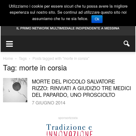
Utilizziamo i cookie per essere sicuri che tu possa avere la migliore
esperienza sul nostro sito. Se continui ad utilizzare questo sito noi
assumiamo che tu ne sia felice.
Ok
Home
Tags
Posts tagged with "morte in corsia"
Tag: morte in corsia
MORTE DEL PICCOLO SALVATORE
RIZZO: RINVIATI A GIUDIZIO TRE MEDICI
DEL PAPARDO, UNO PROSCIOLTO
7 GIUGNO 2014
sponsorizzata