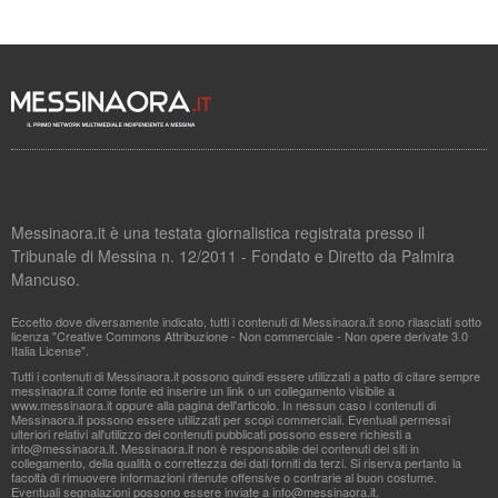
Messinaora.it è una testata giornalistica registrata presso il
Tribunale di Messina n. 12/2011 - Fondato e Diretto da Palmira
Mancuso.
Eccetto dove diversamente indicato, tutti i contenuti di Messinaora.it sono rilasciati sotto
licenza "Creative Commons Attribuzione - Non commerciale - Non opere derivate 3.0
Italia License".
Tutti i contenuti di Messinaora.it possono quindi essere utilizzati a patto di citare sempre
messinaora.it come fonte ed inserire un link o un collegamento visibile a
www.messinaora.it oppure alla pagina dell'articolo. In nessun caso i contenuti di
Messinaora.it possono essere utilizzati per scopi commerciali. Eventuali permessi
ulteriori relativi all'utilizzo dei contenuti pubblicati possono essere richiesti a
info@messinaora.it
. Messinaora.it non è responsabile dei contenuti dei siti in
collegamento, della qualità o correttezza dei dati forniti da terzi. Si riserva pertanto la
facoltà di rimuovere informazioni ritenute offensive o contrarie al buon costume.
Eventuali segnalazioni possono essere inviate a
info@messinaora.it
.