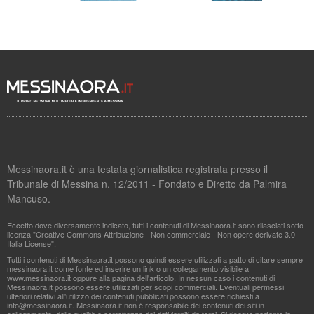
Messinaora.it è una testata giornalistica registrata presso il
Tribunale di Messina n. 12/2011 - Fondato e Diretto da Palmira
Mancuso.
Eccetto dove diversamente indicato, tutti i contenuti di Messinaora.it sono rilasciati sotto
licenza "Creative Commons Attribuzione - Non commerciale - Non opere derivate 3.0
Italia License".
Tutti i contenuti di Messinaora.it possono quindi essere utilizzati a patto di citare sempre
messinaora.it come fonte ed inserire un link o un collegamento visibile a
www.messinaora.it oppure alla pagina dell'articolo. In nessun caso i contenuti di
Messinaora.it possono essere utilizzati per scopi commerciali. Eventuali permessi
ulteriori relativi all'utilizzo dei contenuti pubblicati possono essere richiesti a
info@messinaora.it
. Messinaora.it non è responsabile dei contenuti dei siti in
collegamento, della qualità o correttezza dei dati forniti da terzi. Si riserva pertanto la