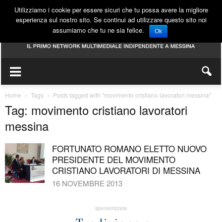
Utilizziamo i cookie per essere sicuri che tu possa avere la migliore
esperienza sul nostro sito. Se continui ad utilizzare questo sito noi
assumiamo che tu ne sia felice.
Ok
Home
Tags
Posts tagged with "movimento cristiano lavoratori messina"
Tag: movimento cristiano lavoratori
messina
FORTUNATO ROMANO ELETTO NUOVO
PRESIDENTE DEL MOVIMENTO
CRISTIANO LAVORATORI DI MESSINA
16 NOVEMBRE 2013
sponsorizzata