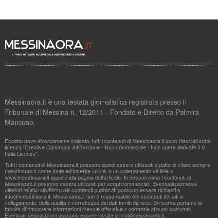
Messinaora.it è una testata giornalistica registrata presso il
Tribunale di Messina n. 12/2011 - Fondato e Diretto da Palmira
Mancuso.
Eccetto dove diversamente indicato, tutti i contenuti di Messinaora.it sono rilasciati sotto
licenza "Creative Commons Attribuzione - Non commerciale - Non opere derivate 3.0
Italia License".
Tutti i contenuti di Messinaora.it possono quindi essere utilizzati a patto di citare sempre
messinaora.it come fonte ed inserire un link o un collegamento visibile a
www.messinaora.it oppure alla pagina dell'articolo. In nessun caso i contenuti di
Messinaora.it possono essere utilizzati per scopi commerciali. Eventuali permessi
ulteriori relativi all'utilizzo dei contenuti pubblicati possono essere richiesti a
info@messinaora.it
. Messinaora.it non è responsabile dei contenuti dei siti in
collegamento, della qualità o correttezza dei dati forniti da terzi. Si riserva pertanto la
facoltà di rimuovere informazioni ritenute offensive o contrarie al buon costume.
Eventuali segnalazioni possono essere inviate a
info@messinaora.it
.