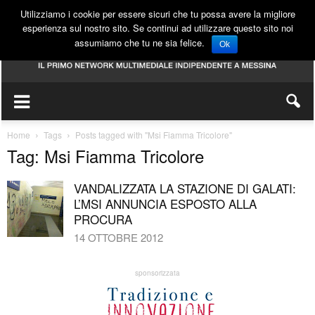
Utilizziamo i cookie per essere sicuri che tu possa avere la migliore
esperienza sul nostro sito. Se continui ad utilizzare questo sito noi
assumiamo che tu ne sia felice.
Ok
Home
Tags
Posts tagged with "Msi Fiamma Tricolore"
Tag: Msi Fiamma Tricolore
VANDALIZZATA LA STAZIONE DI GALATI:
L’MSI ANNUNCIA ESPOSTO ALLA
PROCURA
14 OTTOBRE 2012
sponsorizzata