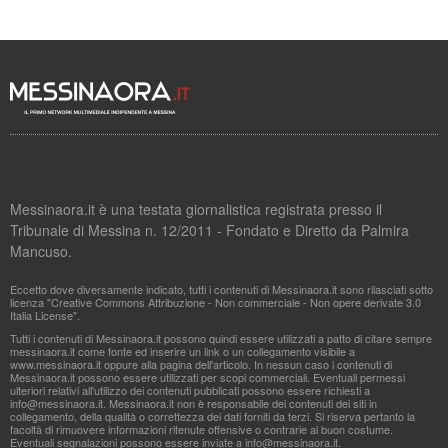
Messinaora.it è una testata giornalistica registrata presso il
Tribunale di Messina n. 12/2011 - Fondato e Diretto da Palmira
Mancuso.
Eccetto dove diversamente indicato, tutti i contenuti di Messinaora.it sono rilasciati sotto
licenza "Creative Commons Attribuzione - Non commerciale - Non opere derivate 3.0
Italia License".
Tutti i contenuti di Messinaora.it possono quindi essere utilizzati a patto di citare sempre
messinaora.it come fonte ed inserire un link o un collegamento visibile a
www.messinaora.it oppure alla pagina dell'articolo. In nessun caso i contenuti di
Messinaora.it possono essere utilizzati per scopi commerciali. Eventuali permessi
ulteriori relativi all'utilizzo dei contenuti pubblicati possono essere richiesti a
info@messinaora.it
. Messinaora.it non è responsabile dei contenuti dei siti in
collegamento, della qualità o correttezza dei dati forniti da terzi. Si riserva pertanto la
facoltà di rimuovere informazioni ritenute offensive o contrarie al buon costume.
Eventuali segnalazioni possono essere inviate a
info@messinaora.it
.