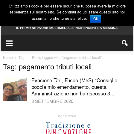
Utilizziamo i cookie per essere sicuri che tu possa avere la migliore
esperienza sul nostro sito. Se continui ad utilizzare questo sito noi
assumiamo che tu ne sia felice.
Ok
Home
Tags
Posts tagged with "pagamento tributi locali"
Tag: pagamento tributi locali
Evasione Tari, Fusco (M5S) “Consiglio
boccia mio emendamento, questa
Amministrazione non ha riscosso 3...
8 SETTEMBRE 2020
sponsorizzata