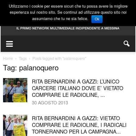
Utilizziamo i cookie per essere sicuri che tu possa avere la migliore
esperienza sul nostro sito. Se continui ad utilizzare questo sito noi
assumiamo che tu ne sia felice.
Ok
Home
Tags
Posts tagged with "palanoquero"
Tag: palanoquero
RITA BERNARDINI A GAZZI: L’UNICO
CARCERE ITALIANO DOVE E’ VIETATO
COMPRARE LE RADIOLINE, ...
30 AGOSTO 2013
RITA BERNARDINI A GAZZI: VIETATO
COMPRARE LE RADIOLINE, I RADICALI
TORNERANNO PER LA CAMPAGNA...