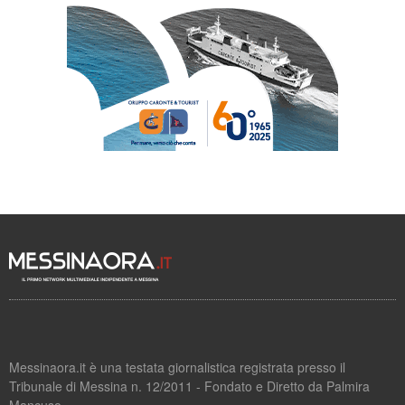
Messinaora.it è una testata giornalistica registrata presso il
Tribunale di Messina n. 12/2011 - Fondato e Diretto da Palmira
Mancuso.