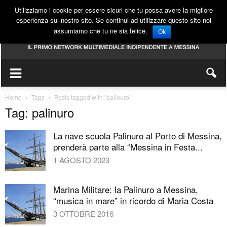
Utilizziamo i cookie per essere sicuri che tu possa avere la migliore
esperienza sul nostro sito. Se continui ad utilizzare questo sito noi
assumiamo che tu ne sia felice.
Ok
Home
Tags
Posts tagged with "palinuro"
Tag: palinuro
La nave scuola Palinuro al Porto di Messina,
prenderà parte alla “Messina in Festa...
1 AGOSTO 2023
Marina Militare: la Palinuro a Messina,
“musica in mare” in ricordo di Maria Costa
3 OTTOBRE 2016