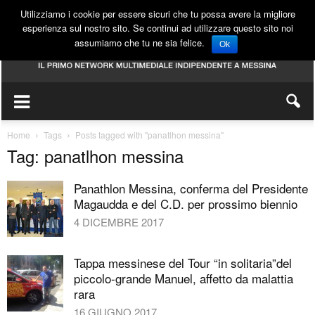
Utilizziamo i cookie per essere sicuri che tu possa avere la migliore
esperienza sul nostro sito. Se continui ad utilizzare questo sito noi
assumiamo che tu ne sia felice.
Ok
Home
Tags
Posts tagged with "panatlhon messina"
Tag: panatlhon messina
Panathlon Messina, conferma del Presidente
Magaudda e del C.D. per prossimo biennio
4 DICEMBRE 2017
Tappa messinese del Tour “in solitaria”del
piccolo-grande Manuel, affetto da malattia
rara
16 GIUGNO 2017