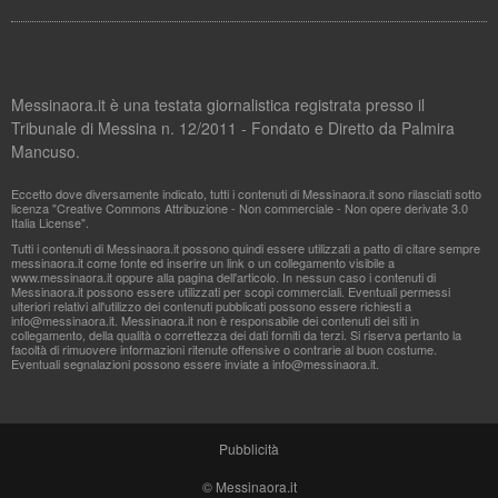
Messinaora.it è una testata giornalistica registrata presso il
Tribunale di Messina n. 12/2011 - Fondato e Diretto da Palmira
Mancuso.
Eccetto dove diversamente indicato, tutti i contenuti di Messinaora.it sono rilasciati sotto
licenza "Creative Commons Attribuzione - Non commerciale - Non opere derivate 3.0
Italia License".
Tutti i contenuti di Messinaora.it possono quindi essere utilizzati a patto di citare sempre
messinaora.it come fonte ed inserire un link o un collegamento visibile a
www.messinaora.it oppure alla pagina dell'articolo. In nessun caso i contenuti di
Messinaora.it possono essere utilizzati per scopi commerciali. Eventuali permessi
ulteriori relativi all'utilizzo dei contenuti pubblicati possono essere richiesti a
info@messinaora.it
. Messinaora.it non è responsabile dei contenuti dei siti in
collegamento, della qualità o correttezza dei dati forniti da terzi. Si riserva pertanto la
facoltà di rimuovere informazioni ritenute offensive o contrarie al buon costume.
Eventuali segnalazioni possono essere inviate a
info@messinaora.it
.
Pubblicità
© Messinaora.it