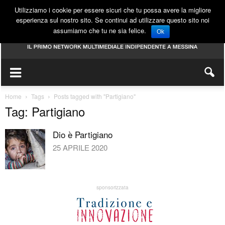
Utilizziamo i cookie per essere sicuri che tu possa avere la migliore
esperienza sul nostro sito. Se continui ad utilizzare questo sito noi
assumiamo che tu ne sia felice.
Ok
Home
Tags
Posts tagged with "Partigiano"
Tag: Partigiano
Dio è Partigiano
25 APRILE 2020
sponsorizzata