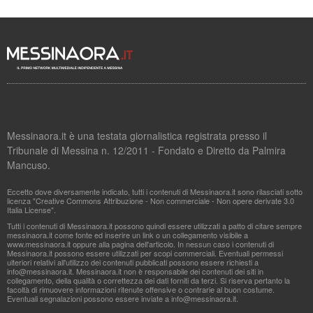
Messinaora.it è una testata giornalistica registrata presso il
Tribunale di Messina n. 12/2011 - Fondato e Diretto da Palmira
Mancuso.
Eccetto dove diversamente indicato, tutti i contenuti di Messinaora.it sono rilasciati sotto
licenza "Creative Commons Attribuzione - Non commerciale - Non opere derivate 3.0
Italia License".
Tutti i contenuti di Messinaora.it possono quindi essere utilizzati a patto di citare sempre
messinaora.it come fonte ed inserire un link o un collegamento visibile a
www.messinaora.it oppure alla pagina dell'articolo. In nessun caso i contenuti di
Messinaora.it possono essere utilizzati per scopi commerciali. Eventuali permessi
ulteriori relativi all'utilizzo dei contenuti pubblicati possono essere richiesti a
info@messinaora.it
. Messinaora.it non è responsabile dei contenuti dei siti in
collegamento, della qualità o correttezza dei dati forniti da terzi. Si riserva pertanto la
facoltà di rimuovere informazioni ritenute offensive o contrarie al buon costume.
Eventuali segnalazioni possono essere inviate a
info@messinaora.it
.