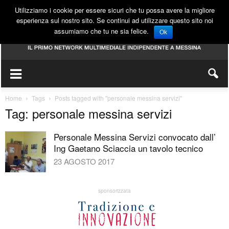
Utilizziamo i cookie per essere sicuri che tu possa avere la migliore
esperienza sul nostro sito. Se continui ad utilizzare questo sito noi
assumiamo che tu ne sia felice.
Ok
Home
Tags
Posts tagged with "personale messina servizi"
Tag: personale messina servizi
Personale Messina Servizi convocato dall’
Ing Gaetano Sciaccia un tavolo tecnico
23 AGOSTO 2017
sponsorizzata