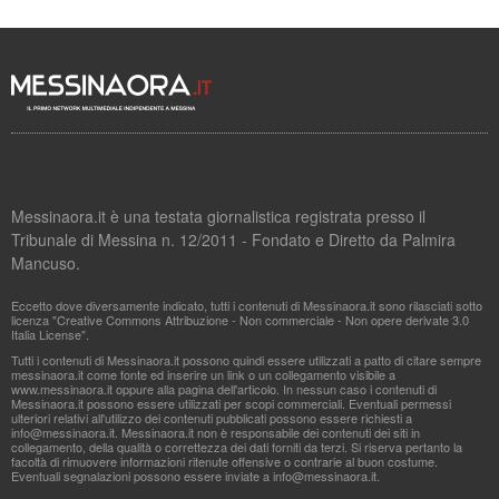
Messinaora.it è una testata giornalistica registrata presso il
Tribunale di Messina n. 12/2011 - Fondato e Diretto da Palmira
Mancuso.
Eccetto dove diversamente indicato, tutti i contenuti di Messinaora.it sono rilasciati sotto
licenza "Creative Commons Attribuzione - Non commerciale - Non opere derivate 3.0
Italia License".
Tutti i contenuti di Messinaora.it possono quindi essere utilizzati a patto di citare sempre
messinaora.it come fonte ed inserire un link o un collegamento visibile a
www.messinaora.it oppure alla pagina dell'articolo. In nessun caso i contenuti di
Messinaora.it possono essere utilizzati per scopi commerciali. Eventuali permessi
ulteriori relativi all'utilizzo dei contenuti pubblicati possono essere richiesti a
info@messinaora.it
. Messinaora.it non è responsabile dei contenuti dei siti in
collegamento, della qualità o correttezza dei dati forniti da terzi. Si riserva pertanto la
facoltà di rimuovere informazioni ritenute offensive o contrarie al buon costume.
Eventuali segnalazioni possono essere inviate a
info@messinaora.it
.