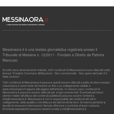
Messinaora.it è una testata giornalistica registrata presso il
Tribunale di Messina n. 12/2011 - Fondato e Diretto da Palmira
Mancuso.
Eccetto dove diversamente indicato, tutti i contenuti di Messinaora.it sono rilasciati sotto
licenza "Creative Commons Attribuzione - Non commerciale - Non opere derivate 3.0
Italia License".
Tutti i contenuti di Messinaora.it possono quindi essere utilizzati a patto di citare sempre
messinaora.it come fonte ed inserire un link o un collegamento visibile a
www.messinaora.it oppure alla pagina dell'articolo. In nessun caso i contenuti di
Messinaora.it possono essere utilizzati per scopi commerciali. Eventuali permessi
ulteriori relativi all'utilizzo dei contenuti pubblicati possono essere richiesti a
info@messinaora.it
. Messinaora.it non è responsabile dei contenuti dei siti in
collegamento, della qualità o correttezza dei dati forniti da terzi. Si riserva pertanto la
facoltà di rimuovere informazioni ritenute offensive o contrarie al buon costume.
Eventuali segnalazioni possono essere inviate a
info@messinaora.it
.