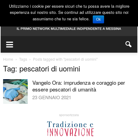
Utilizziamo i cookie per essere sicuri che tu possa avere la migliore
esperienza sul nostro sito. Se continui ad utilizzare questo sito noi
assumiamo che tu ne sia felice.
Ok
Home
Tags
Posts tagged with "pescatori di uomini"
Tag: pescatori di uomini
Vangelo Ora: imprudenza e coraggio per
essere pescatori di umanità
23 GENNAIO 2021
sponsorizzata