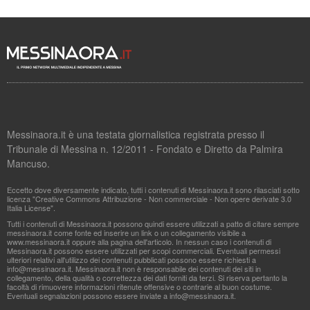
Messinaora.it è una testata giornalistica registrata presso il
Tribunale di Messina n. 12/2011 - Fondato e Diretto da Palmira
Mancuso.
Eccetto dove diversamente indicato, tutti i contenuti di Messinaora.it sono rilasciati sotto
licenza "Creative Commons Attribuzione - Non commerciale - Non opere derivate 3.0
Italia License".
Tutti i contenuti di Messinaora.it possono quindi essere utilizzati a patto di citare sempre
messinaora.it come fonte ed inserire un link o un collegamento visibile a
www.messinaora.it oppure alla pagina dell'articolo. In nessun caso i contenuti di
Messinaora.it possono essere utilizzati per scopi commerciali. Eventuali permessi
ulteriori relativi all'utilizzo dei contenuti pubblicati possono essere richiesti a
info@messinaora.it
. Messinaora.it non è responsabile dei contenuti dei siti in
collegamento, della qualità o correttezza dei dati forniti da terzi. Si riserva pertanto la
facoltà di rimuovere informazioni ritenute offensive o contrarie al buon costume.
Eventuali segnalazioni possono essere inviate a
info@messinaora.it
.