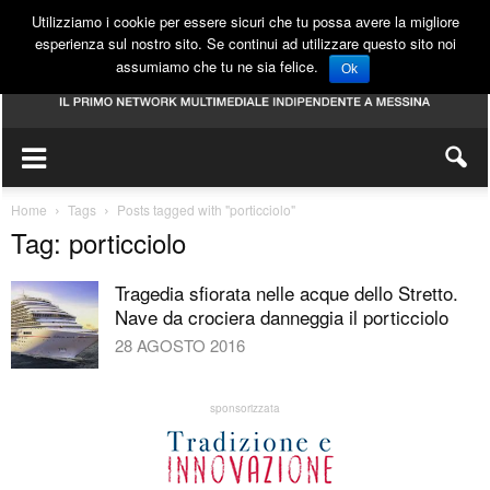
Utilizziamo i cookie per essere sicuri che tu possa avere la migliore
esperienza sul nostro sito. Se continui ad utilizzare questo sito noi
assumiamo che tu ne sia felice.
Ok
Home
Tags
Posts tagged with "porticciolo"
Tag: porticciolo
Tragedia sfiorata nelle acque dello Stretto.
Nave da crociera danneggia il porticciolo
28 AGOSTO 2016
sponsorizzata