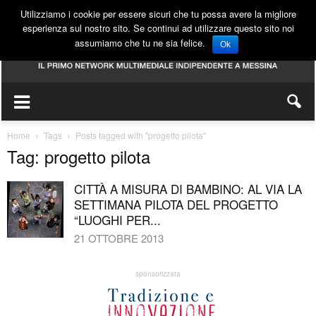
Utilizziamo i cookie per essere sicuri che tu possa avere la migliore
esperienza sul nostro sito. Se continui ad utilizzare questo sito noi
assumiamo che tu ne sia felice.
Ok
Home
Tags
Posts tagged with "progetto pilota"
Tag: progetto pilota
CITTÀ A MISURA DI BAMBINO: AL VIA LA
SETTIMANA PILOTA DEL PROGETTO
“LUOGHI PER...
21 OTTOBRE 2013
sponsorizzata