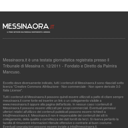
Messinaora.it è una testata giornalistica registrata presso il
Tribunale di Messina n. 12/2011 - Fondato e Diretto da Palmira
Mancuso.
Eccetto dove diversamente indicato, tutti i contenuti di Messinaora.it sono rilasciati sotto
licenza "Creative Commons Attribuzione - Non commerciale - Non opere derivate 3.0
Italia License".
Tutti i contenuti di Messinaora.it possono quindi essere utilizzati a patto di citare sempre
messinaora.it come fonte ed inserire un link o un collegamento visibile a
www.messinaora.it oppure alla pagina dell'articolo. In nessun caso i contenuti di
Messinaora.it possono essere utilizzati per scopi commerciali. Eventuali permessi
ulteriori relativi all'utilizzo dei contenuti pubblicati possono essere richiesti a
info@messinaora.it
. Messinaora.it non è responsabile dei contenuti dei siti in
collegamento, della qualità o correttezza dei dati forniti da terzi. Si riserva pertanto la
facoltà di rimuovere informazioni ritenute offensive o contrarie al buon costume.
Eventuali segnalazioni possono essere inviate a
info@messinaora.it
.