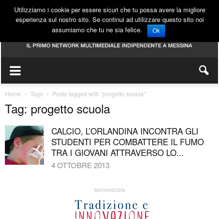
Utilizziamo i cookie per essere sicuri che tu possa avere la migliore
esperienza sul nostro sito. Se continui ad utilizzare questo sito noi
assumiamo che tu ne sia felice.
Ok
Home
Tags
Posts tagged with "progetto scuola"
Tag: progetto scuola
CALCIO, L’ORLANDINA INCONTRA GLI
STUDENTI PER COMBATTERE IL FUMO
TRA I GIOVANI ATTRAVERSO LO...
4 OTTOBRE 2013
sponsorizzata