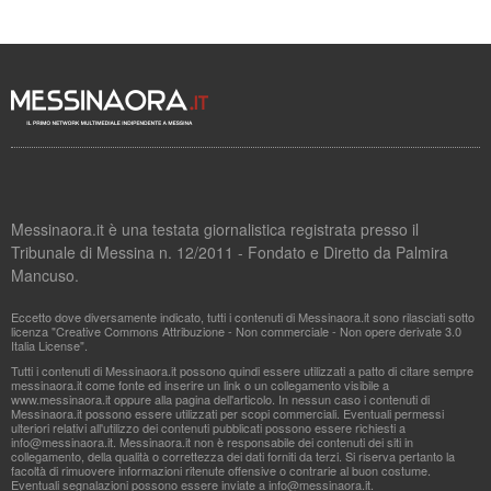
Messinaora.it è una testata giornalistica registrata presso il
Tribunale di Messina n. 12/2011 - Fondato e Diretto da Palmira
Mancuso.
Eccetto dove diversamente indicato, tutti i contenuti di Messinaora.it sono rilasciati sotto
licenza "Creative Commons Attribuzione - Non commerciale - Non opere derivate 3.0
Italia License".
Tutti i contenuti di Messinaora.it possono quindi essere utilizzati a patto di citare sempre
messinaora.it come fonte ed inserire un link o un collegamento visibile a
www.messinaora.it oppure alla pagina dell'articolo. In nessun caso i contenuti di
Messinaora.it possono essere utilizzati per scopi commerciali. Eventuali permessi
ulteriori relativi all'utilizzo dei contenuti pubblicati possono essere richiesti a
info@messinaora.it
. Messinaora.it non è responsabile dei contenuti dei siti in
collegamento, della qualità o correttezza dei dati forniti da terzi. Si riserva pertanto la
facoltà di rimuovere informazioni ritenute offensive o contrarie al buon costume.
Eventuali segnalazioni possono essere inviate a
info@messinaora.it
.