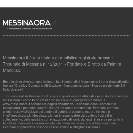
Messinaora.it è una testata giornalistica registrata presso il
Tribunale di Messina n. 12/2011 - Fondato e Diretto da Palmira
Mancuso.
Eccetto dove diversamente indicato, tutti i contenuti di Messinaora.it sono rilasciati sotto
licenza "Creative Commons Attribuzione - Non commerciale - Non opere derivate 3.0
Italia License".
Tutti i contenuti di Messinaora.it possono quindi essere utilizzati a patto di citare sempre
messinaora.it come fonte ed inserire un link o un collegamento visibile a
www.messinaora.it oppure alla pagina dell'articolo. In nessun caso i contenuti di
Messinaora.it possono essere utilizzati per scopi commerciali. Eventuali permessi
ulteriori relativi all'utilizzo dei contenuti pubblicati possono essere richiesti a
info@messinaora.it
. Messinaora.it non è responsabile dei contenuti dei siti in
collegamento, della qualità o correttezza dei dati forniti da terzi. Si riserva pertanto la
facoltà di rimuovere informazioni ritenute offensive o contrarie al buon costume.
Eventuali segnalazioni possono essere inviate a
info@messinaora.it
.