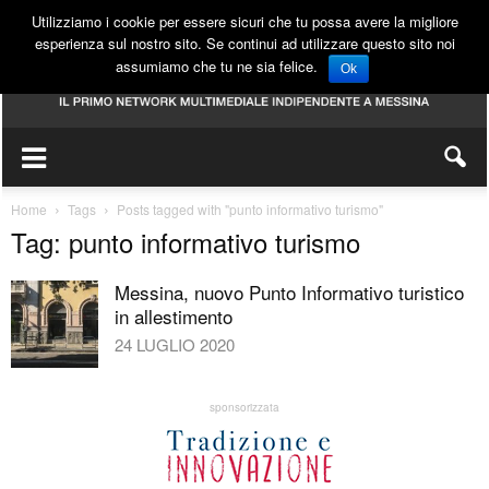
Utilizziamo i cookie per essere sicuri che tu possa avere la migliore
esperienza sul nostro sito. Se continui ad utilizzare questo sito noi
assumiamo che tu ne sia felice.
Ok
Home
Tags
Posts tagged with "punto informativo turismo"
Tag: punto informativo turismo
Messina, nuovo Punto Informativo turistico
in allestimento
24 LUGLIO 2020
sponsorizzata