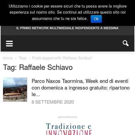
Utilizziamo i cookie per essere sicuri che tu possa avere la migliore
esperienza sul nostro sito. Se continui ad utilizzare questo sito noi
assumiamo che tu ne sia felice.
Ok
Home
Tags
Posts tagged with "Raffaele Schiavo"
Tag: Raffaele Schiavo
Parco Naxos Taormina, Week end di eventi
con domenica a ingresso gratuito; ripartono
le...
8 SETTEMBRE 2020
sponsorizzata