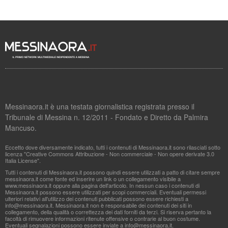
Messinaora.it è una testata giornalistica registrata presso il
Tribunale di Messina n. 12/2011 - Fondato e Diretto da Palmira
Mancuso.
Eccetto dove diversamente indicato, tutti i contenuti di Messinaora.it sono rilasciati sotto
licenza "Creative Commons Attribuzione - Non commerciale - Non opere derivate 3.0
Italia License".
Tutti i contenuti di Messinaora.it possono quindi essere utilizzati a patto di citare sempre
messinaora.it come fonte ed inserire un link o un collegamento visibile a
www.messinaora.it oppure alla pagina dell'articolo. In nessun caso i contenuti di
Messinaora.it possono essere utilizzati per scopi commerciali. Eventuali permessi
ulteriori relativi all'utilizzo dei contenuti pubblicati possono essere richiesti a
info@messinaora.it
. Messinaora.it non è responsabile dei contenuti dei siti in
collegamento, della qualità o correttezza dei dati forniti da terzi. Si riserva pertanto la
facoltà di rimuovere informazioni ritenute offensive o contrarie al buon costume.
Eventuali segnalazioni possono essere inviate a
info@messinaora.it
.