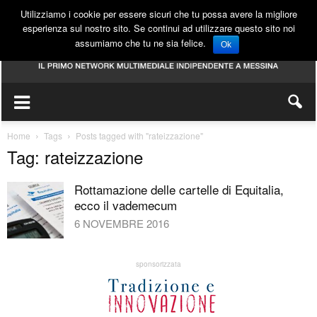
Utilizziamo i cookie per essere sicuri che tu possa avere la migliore
esperienza sul nostro sito. Se continui ad utilizzare questo sito noi
assumiamo che tu ne sia felice.
Ok
Home
Tags
Posts tagged with "rateizzazione"
Tag: rateizzazione
Rottamazione delle cartelle di Equitalia,
ecco il vademecum
6 NOVEMBRE 2016
sponsorizzata