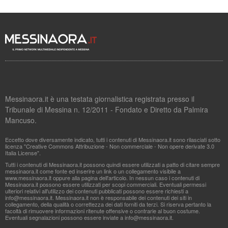
Messinaora.it è una testata giornalistica registrata presso il
Tribunale di Messina n. 12/2011 - Fondato e Diretto da Palmira
Mancuso.
Eccetto dove diversamente indicato, tutti i contenuti di Messinaora.it sono rilasciati sotto
licenza "Creative Commons Attribuzione - Non commerciale - Non opere derivate 3.0
Italia License".
Tutti i contenuti di Messinaora.it possono quindi essere utilizzati a patto di citare sempre
messinaora.it come fonte ed inserire un link o un collegamento visibile a
www.messinaora.it oppure alla pagina dell'articolo. In nessun caso i contenuti di
Messinaora.it possono essere utilizzati per scopi commerciali. Eventuali permessi
ulteriori relativi all'utilizzo dei contenuti pubblicati possono essere richiesti a
info@messinaora.it
. Messinaora.it non è responsabile dei contenuti dei siti in
collegamento, della qualità o correttezza dei dati forniti da terzi. Si riserva pertanto la
facoltà di rimuovere informazioni ritenute offensive o contrarie al buon costume.
Eventuali segnalazioni possono essere inviate a
info@messinaora.it
.