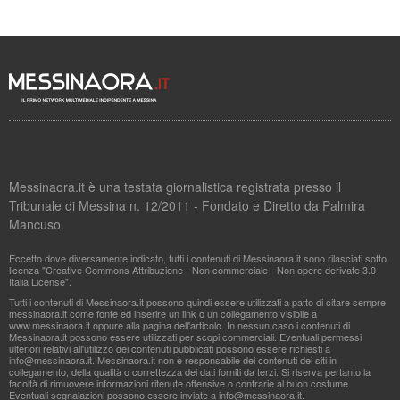
Messinaora.it è una testata giornalistica registrata presso il
Tribunale di Messina n. 12/2011 - Fondato e Diretto da Palmira
Mancuso.
Eccetto dove diversamente indicato, tutti i contenuti di Messinaora.it sono rilasciati sotto
licenza "Creative Commons Attribuzione - Non commerciale - Non opere derivate 3.0
Italia License".
Tutti i contenuti di Messinaora.it possono quindi essere utilizzati a patto di citare sempre
messinaora.it come fonte ed inserire un link o un collegamento visibile a
www.messinaora.it oppure alla pagina dell'articolo. In nessun caso i contenuti di
Messinaora.it possono essere utilizzati per scopi commerciali. Eventuali permessi
ulteriori relativi all'utilizzo dei contenuti pubblicati possono essere richiesti a
info@messinaora.it
. Messinaora.it non è responsabile dei contenuti dei siti in
collegamento, della qualità o correttezza dei dati forniti da terzi. Si riserva pertanto la
facoltà di rimuovere informazioni ritenute offensive o contrarie al buon costume.
Eventuali segnalazioni possono essere inviate a
info@messinaora.it
.