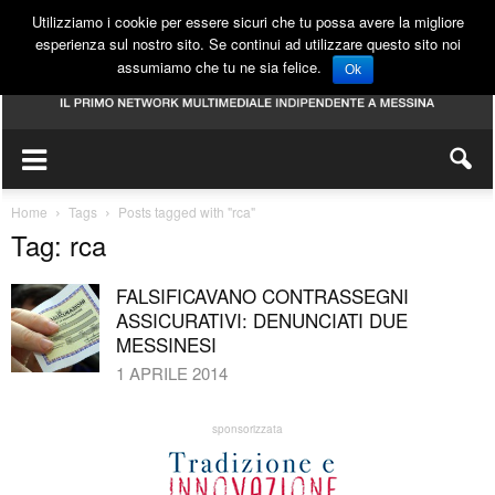
Utilizziamo i cookie per essere sicuri che tu possa avere la migliore
esperienza sul nostro sito. Se continui ad utilizzare questo sito noi
assumiamo che tu ne sia felice.
Ok
Home
Tags
Posts tagged with "rca"
Tag: rca
FALSIFICAVANO CONTRASSEGNI
ASSICURATIVI: DENUNCIATI DUE
MESSINESI
1 APRILE 2014
sponsorizzata