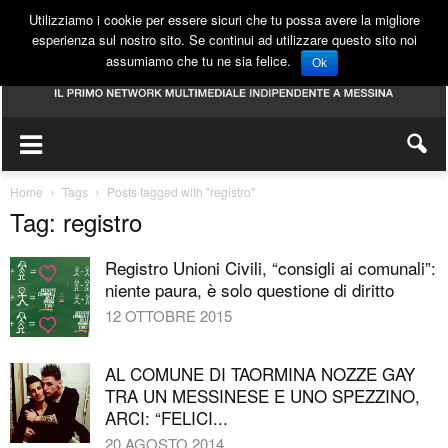
Utilizziamo i cookie per essere sicuri che tu possa avere la migliore
esperienza sul nostro sito. Se continui ad utilizzare questo sito noi
assumiamo che tu ne sia felice.
Ok
Home
Tags
Posts tagged with "registro"
Tag: registro
Registro Unioni Civili, “consigli ai comunali”:
niente paura, è solo questione di diritto
12 OTTOBRE 2015
AL COMUNE DI TAORMINA NOZZE GAY
TRA UN MESSINESE E UNO SPEZZINO,
ARCI: “FELICI...
20 AGOSTO 2014