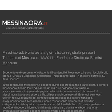
Messinaora.it è una testata giornalistica registrata presso il
Tribunale di Messina n. 12/2011 - Fondato e Diretto da Palmira
Mancuso.
Eccetto dove diversamente indicato, tutti i contenuti di Messinaora.it sono rilasciati sotto
licenza "Creative Commons Attribuzione - Non commerciale - Non opere derivate 3.0
Italia License".
Tutti i contenuti di Messinaora.it possono quindi essere utilizzati a patto di citare sempre
messinaora.it come fonte ed inserire un link o un collegamento visibile a
www.messinaora.it oppure alla pagina dell'articolo. In nessun caso i contenuti di
Messinaora.it possono essere utilizzati per scopi commerciali. Eventuali permessi
ulteriori relativi all'utilizzo dei contenuti pubblicati possono essere richiesti a
info@messinaora.it
. Messinaora.it non è responsabile dei contenuti dei siti in
collegamento, della qualità o correttezza dei dati forniti da terzi. Si riserva pertanto la
facoltà di rimuovere informazioni ritenute offensive o contrarie al buon costume.
Eventuali segnalazioni possono essere inviate a
info@messinaora.it
.