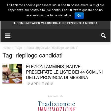
Utilizziamo i cookie per essere sicuri che tu possa avere la migliore
esperienza sul nostro sito. Se continui ad utilizzare questo sito noi
assumiamo che tu ne sia felice.
Ok
Home
Tags
Posts tagged with "riepilogo candidati"
Tag: riepilogo candidati
ELEZIONI AMMINISTRATIVE:
PRESENTATE LE LISTE DEI 44 COMUNI
DELLA PROVINCIA DI MESSINA
12 APRILE 2012
sponsorizzata