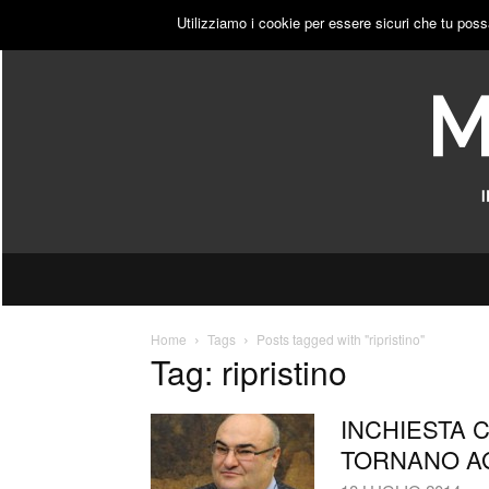
SABATO, 8 AGOSTO 2026
ACCEDI
PUBBLICITÀ
Utilizziamo i cookie per essere sicuri che tu poss
Home
Tags
Posts tagged with "ripristino"
Tag: ripristino
INCHIESTA 
TORNANO AG