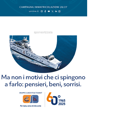
sponsorizzata