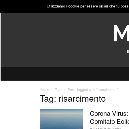
SABATO, 8 AGOSTO 2026
ACCEDI
PUBBLICITÀ
Utilizziamo i cookie per essere sicuri che tu poss
Home
Tags
Posts tagged with "risarcimento"
Tag: risarcimento
Corona Virus: 
Comitato Eoli