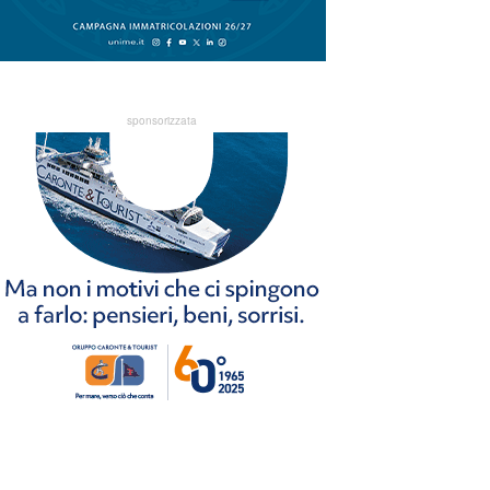
sponsorizzata