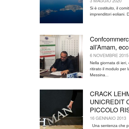
3 MAGGIO 2020
Si è costituito, il co
imprenditori eoliani. 
Confcommercio
all’Amam, ecc
6 NOVEMBRE 2015
Nella giornata di ieri
ritirato il modulo pe
Messina...
CRACK LEH
UNICREDIT 
PICCOLO RI
16 GENNAIO 2013
Una sentenza che può 