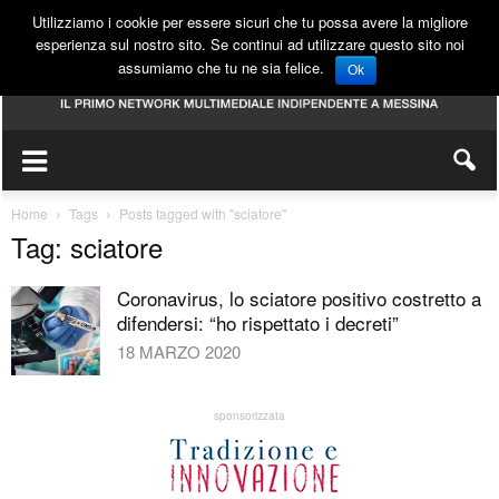
Utilizziamo i cookie per essere sicuri che tu possa avere la migliore
esperienza sul nostro sito. Se continui ad utilizzare questo sito noi
assumiamo che tu ne sia felice.
Ok
Home
Tags
Posts tagged with "sciatore"
Tag: sciatore
Coronavirus, lo sciatore positivo costretto a
difendersi: “ho rispettato i decreti”
18 MARZO 2020
sponsorizzata