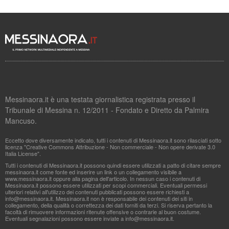
Messinaora.it è una testata giornalistica registrata presso il
Tribunale di Messina n. 12/2011 - Fondato e Diretto da Palmira
Mancuso.
Eccetto dove diversamente indicato, tutti i contenuti di Messinaora.it sono rilasciati sotto
licenza "Creative Commons Attribuzione - Non commerciale - Non opere derivate 3.0
Italia License".
Tutti i contenuti di Messinaora.it possono quindi essere utilizzati a patto di citare sempre
messinaora.it come fonte ed inserire un link o un collegamento visibile a
www.messinaora.it oppure alla pagina dell'articolo. In nessun caso i contenuti di
Messinaora.it possono essere utilizzati per scopi commerciali. Eventuali permessi
ulteriori relativi all'utilizzo dei contenuti pubblicati possono essere richiesti a
info@messinaora.it
. Messinaora.it non è responsabile dei contenuti dei siti in
collegamento, della qualità o correttezza dei dati forniti da terzi. Si riserva pertanto la
facoltà di rimuovere informazioni ritenute offensive o contrarie al buon costume.
Eventuali segnalazioni possono essere inviate a
info@messinaora.it
.