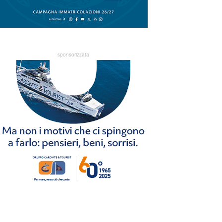
sponsorizzata