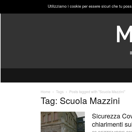
DOMENICA, 9 AGOSTO 2026
ACCEDI
PUBBLICITÀ
Utilizziamo i cookie per essere sicuri che tu poss
Home
Tags
Posts tagged with "Scuola Mazzini"
Tag: Scuola Mazzini
Sicurezza Cov
chiarimenti su