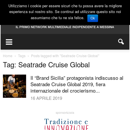
Utilizziamo i cookie per essere sicuri che tu possa avere la migliore
esperienza sul nostro sito. Se continui ad utilizzare questo sito noi
assumiamo che tu ne sia felice.
Ok
Home
Tags
Posts tagged with "Seatrade Cruise Global"
Tag: Seatrade Cruise Global
Il “Brand Sicilia” protagonista indiscusso al
Seatrade Cruise Global 2019, fiera
internazionale del crocierismo...
16 APRILE 2019
sponsorizzata