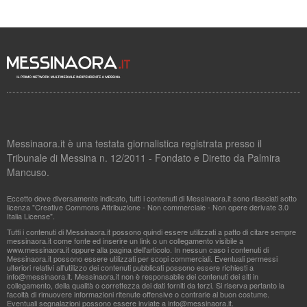
Messinaora.it è una testata giornalistica registrata presso il
Tribunale di Messina n. 12/2011 - Fondato e Diretto da Palmira
Mancuso.
Eccetto dove diversamente indicato, tutti i contenuti di Messinaora.it sono rilasciati sotto
licenza "Creative Commons Attribuzione - Non commerciale - Non opere derivate 3.0
Italia License".
Tutti i contenuti di Messinaora.it possono quindi essere utilizzati a patto di citare sempre
messinaora.it come fonte ed inserire un link o un collegamento visibile a
www.messinaora.it oppure alla pagina dell'articolo. In nessun caso i contenuti di
Messinaora.it possono essere utilizzati per scopi commerciali. Eventuali permessi
ulteriori relativi all'utilizzo dei contenuti pubblicati possono essere richiesti a
info@messinaora.it
. Messinaora.it non è responsabile dei contenuti dei siti in
collegamento, della qualità o correttezza dei dati forniti da terzi. Si riserva pertanto la
facoltà di rimuovere informazioni ritenute offensive o contrarie al buon costume.
Eventuali segnalazioni possono essere inviate a
info@messinaora.it
.