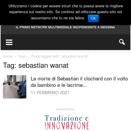
Utilizziamo i cookie per essere sicuri che tu possa avere la migliore
esperienza sul nostro sito. Se continui ad utilizzare questo sito noi
assumiamo che tu ne sia felice.
Ok
Home
Tags
Posts tagged with "sebastian wanat"
Tag: sebastian wanat
La morte di Sebastian il clochard con il volto
da bambino e le lacrime...
11 FEBBRAIO 2021
sponsorizzata