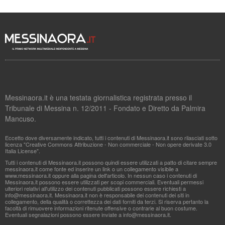
Messinaora.it è una testata giornalistica registrata presso il
Tribunale di Messina n. 12/2011 - Fondato e Diretto da Palmira
Mancuso.
Eccetto dove diversamente indicato, tutti i contenuti di Messinaora.it sono rilasciati sotto
licenza "Creative Commons Attribuzione - Non commerciale - Non opere derivate 3.0
Italia License".
Tutti i contenuti di Messinaora.it possono quindi essere utilizzati a patto di citare sempre
messinaora.it come fonte ed inserire un link o un collegamento visibile a
www.messinaora.it oppure alla pagina dell'articolo. In nessun caso i contenuti di
Messinaora.it possono essere utilizzati per scopi commerciali. Eventuali permessi
ulteriori relativi all'utilizzo dei contenuti pubblicati possono essere richiesti a
info@messinaora.it
. Messinaora.it non è responsabile dei contenuti dei siti in
collegamento, della qualità o correttezza dei dati forniti da terzi. Si riserva pertanto la
facoltà di rimuovere informazioni ritenute offensive o contrarie al buon costume.
Eventuali segnalazioni possono essere inviate a
info@messinaora.it
.