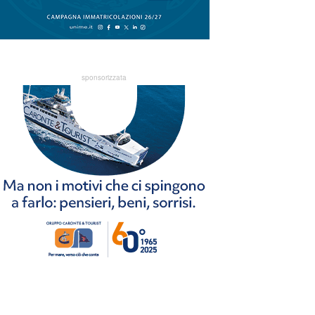
sponsorizzata