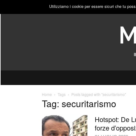
VENERDÌ, 7 AGOSTO 2026
ACCEDI
PUBBLICITÀ
Utilizziamo i cookie per essere sicuri che tu poss
Home
Tags
Posts tagged with "securitarismo"
Tag: securitarismo
Hotspot: De Lu
forze d’opposi