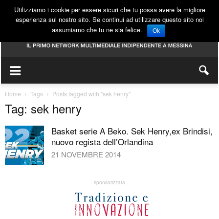
Utilizziamo i cookie per essere sicuri che tu possa avere la migliore
esperienza sul nostro sito. Se continui ad utilizzare questo sito noi
assumiamo che tu ne sia felice.
Ok
Home
Tags
Posts tagged with "sek henry"
Tag: sek henry
Basket serie A Beko. Sek Henry,ex Brindisi,
nuovo regista dell’Orlandina
21 NOVEMBRE 2014
sponsorizzata