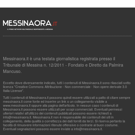
Messinaora.it è una testata giornalistica registrata presso il
Tribunale di Messina n. 12/2011 - Fondato e Diretto da Palmira
Mancuso.
Eccetto dove diversamente indicato, tutti i contenuti di Messinaora.it sono rilasciati sotto
licenza "Creative Commons Attribuzione - Non commerciale - Non opere derivate 3.0
Italia License".
Tutti i contenuti di Messinaora.it possono quindi essere utilizzati a patto di citare sempre
messinaora.it come fonte ed inserire un link o un collegamento visibile a
www.messinaora.it oppure alla pagina dell'articolo. In nessun caso i contenuti di
Messinaora.it possono essere utilizzati per scopi commerciali. Eventuali permessi
ulteriori relativi all'utilizzo dei contenuti pubblicati possono essere richiesti a
info@messinaora.it
. Messinaora.it non è responsabile dei contenuti dei siti in
collegamento, della qualità o correttezza dei dati forniti da terzi. Si riserva pertanto la
facoltà di rimuovere informazioni ritenute offensive o contrarie al buon costume.
Eventuali segnalazioni possono essere inviate a
info@messinaora.it
.