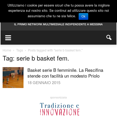
Utilizziamo i cookie per essere sicuri che tu possa avere la migliore
esperienza sul nostro sito. Se continui ad utilizzare questo sito noi
assumiamo che tu ne sia felice.
Ok
Home
Tags
Posts tagged with "serie b basket fem."
Tag: serie b basket fem.
Basket serie B femminile. La Rescifina
stende con facilità un modesto Priolo
18 GENNAIO 2015
sponsorizzata