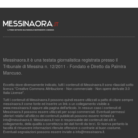
Messinaora.it è una testata giornalistica registrata presso il
Tribunale di Messina n. 12/2011 - Fondato e Diretto da Palmira
Mancuso.
Eccetto dove diversamente indicato, tutti i contenuti di Messinaora.it sono rilasciati sotto
licenza "Creative Commons Attribuzione - Non commerciale - Non opere derivate 3.0
Italia License".
Tutti i contenuti di Messinaora.it possono quindi essere utilizzati a patto di citare sempre
messinaora.it come fonte ed inserire un link o un collegamento visibile a
www.messinaora.it oppure alla pagina dell'articolo. In nessun caso i contenuti di
Messinaora.it possono essere utilizzati per scopi commerciali. Eventuali permessi
ulteriori relativi all'utilizzo dei contenuti pubblicati possono essere richiesti a
info@messinaora.it
. Messinaora.it non è responsabile dei contenuti dei siti in
collegamento, della qualità o correttezza dei dati forniti da terzi. Si riserva pertanto la
facoltà di rimuovere informazioni ritenute offensive o contrarie al buon costume.
Eventuali segnalazioni possono essere inviate a
info@messinaora.it
.