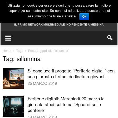
Utilizziamo i cookie per essere sicuri che tu possa avere la migliore
esperienza sul nostro sito. Se continui ad utilizzare questo sito noi
assumiamo che tu ne sia felice.
Ok
Home
Tags
Posts tagged with "sillumina"
Tag: sillumina
Si conclude il progetto “Periferie digitali” con
una giornata di studi dedicata a giovani...
25 MARZO 2019
Periferie digitali: Mercoledì 20 marzo la
giornata studi sul tema “Sguardi sulle
periferie”
19 MARZO 2019