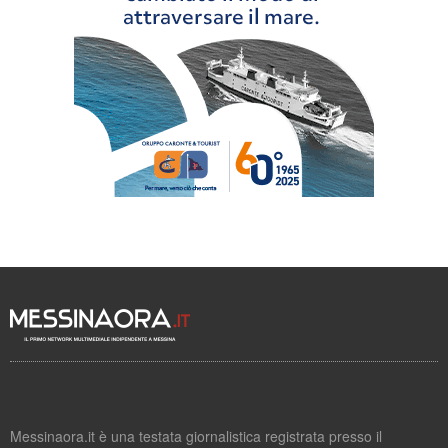
Messinaora.it è una testata giornalistica registrata presso il