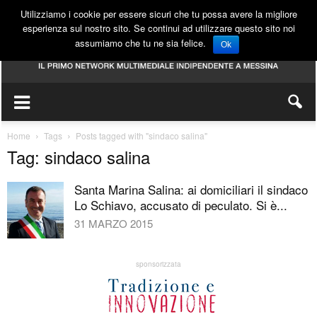
Utilizziamo i cookie per essere sicuri che tu possa avere la migliore
esperienza sul nostro sito. Se continui ad utilizzare questo sito noi
assumiamo che tu ne sia felice.
Ok
Home
Tags
Posts tagged with "sindaco salina"
Tag: sindaco salina
Santa Marina Salina: ai domiciliari il sindaco
Lo Schiavo, accusato di peculato. Si è...
31 MARZO 2015
sponsorizzata