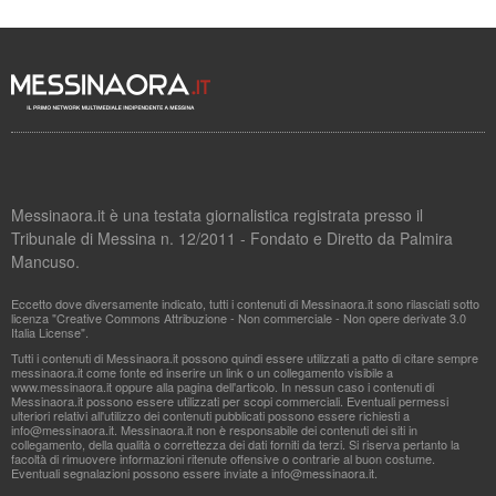
Messinaora.it è una testata giornalistica registrata presso il
Tribunale di Messina n. 12/2011 - Fondato e Diretto da Palmira
Mancuso.
Eccetto dove diversamente indicato, tutti i contenuti di Messinaora.it sono rilasciati sotto
licenza "Creative Commons Attribuzione - Non commerciale - Non opere derivate 3.0
Italia License".
Tutti i contenuti di Messinaora.it possono quindi essere utilizzati a patto di citare sempre
messinaora.it come fonte ed inserire un link o un collegamento visibile a
www.messinaora.it oppure alla pagina dell'articolo. In nessun caso i contenuti di
Messinaora.it possono essere utilizzati per scopi commerciali. Eventuali permessi
ulteriori relativi all'utilizzo dei contenuti pubblicati possono essere richiesti a
info@messinaora.it
. Messinaora.it non è responsabile dei contenuti dei siti in
collegamento, della qualità o correttezza dei dati forniti da terzi. Si riserva pertanto la
facoltà di rimuovere informazioni ritenute offensive o contrarie al buon costume.
Eventuali segnalazioni possono essere inviate a
info@messinaora.it
.