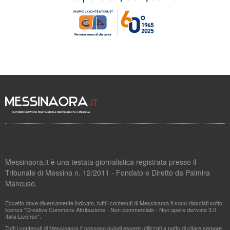
Messinaora.it è una testata giornalistica registrata presso il
Tribunale di Messina n. 12/2011 - Fondato e Diretto da Palmira
Mancuso.
Eccetto dove diversamente indicato, tutti i contenuti di Messinaora.it sono rilasciati sotto
licenza "Creative Commons Attribuzione - Non commerciale - Non opere derivate 3.0
Italia License".
Tutti i contenuti di Messinaora.it possono quindi essere utilizzati a patto di citare sempre