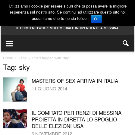
Utilizziamo i cookie per essere sicuri che tu possa avere la migliore
esperienza sul nostro sito. Se continui ad utilizzare questo sito noi
assumiamo che tu ne sia felice.
Ok
Home
Tags
Posts tagged with "sky"
Tag: sky
MASTERS OF SEX ARRIVA IN ITALIA
11 GIUGNO 2014
IL COMITATO PER RENZI DI MESSINA
PROIETTA IN DIRETTA LO SPOGLIO
DELLE ELEZIONI USA
6 NOVEMBRE 2012