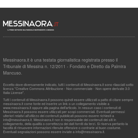
Messinaora.it è una testata giornalistica registrata presso il
Tribunale di Messina n. 12/2011 - Fondato e Diretto da Palmira
Mancuso.
Eccetto dove diversamente indicato, tutti i contenuti di Messinaora.it sono rilasciati sotto
licenza "Creative Commons Attribuzione - Non commerciale - Non opere derivate 3.0
Italia License".
Tutti i contenuti di Messinaora.it possono quindi essere utilizzati a patto di citare sempre
messinaora.it come fonte ed inserire un link o un collegamento visibile a
www.messinaora.it oppure alla pagina dell'articolo. In nessun caso i contenuti di
Messinaora.it possono essere utilizzati per scopi commerciali. Eventuali permessi
ulteriori relativi all'utilizzo dei contenuti pubblicati possono essere richiesti a
info@messinaora.it
. Messinaora.it non è responsabile dei contenuti dei siti in
collegamento, della qualità o correttezza dei dati forniti da terzi. Si riserva pertanto la
facoltà di rimuovere informazioni ritenute offensive o contrarie al buon costume.
Eventuali segnalazioni possono essere inviate a
info@messinaora.it
.