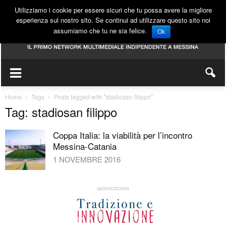
Utilizziamo i cookie per essere sicuri che tu possa avere la migliore
esperienza sul nostro sito. Se continui ad utilizzare questo sito noi
assumiamo che tu ne sia felice.
Ok
Home
Tags
Posts tagged with "stadiosan filippo"
Tag: stadiosan filippo
Coppa Italia: la viabilità per l’incontro
Messina-Catania
1 NOVEMBRE 2016
sponsorizzata