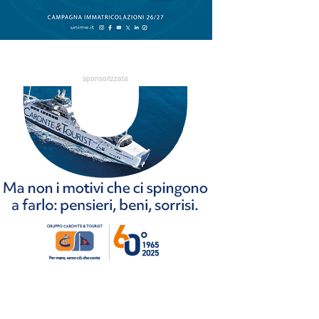
sponsorizzata