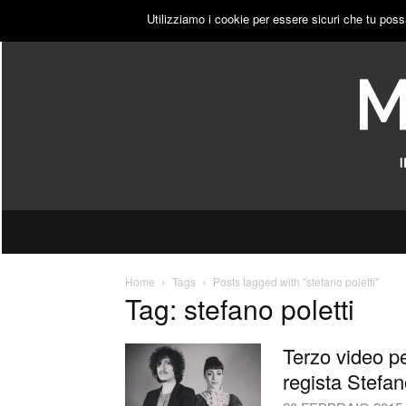
GIOVEDÌ, 6 AGOSTO 2026
ACCEDI
PUBBLICITÀ
Utilizziamo i cookie per essere sicuri che tu poss
Home
Tags
Posts tagged with "stefano poletti"
Tag: stefano poletti
Terzo video p
regista Stefan