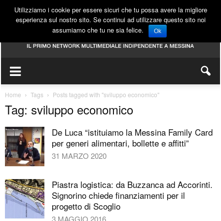
Utilizziamo i cookie per essere sicuri che tu possa avere la migliore
esperienza sul nostro sito. Se continui ad utilizzare questo sito noi
assumiamo che tu ne sia felice.
Ok
Home
Tags
Posts tagged with "sviluppo economico"
Tag: sviluppo economico
De Luca “istituiamo la Messina Family Card
per generi alimentari, bollette e affitti”
31 MARZO 2020
Piastra logistica: da Buzzanca ad Accorinti.
Signorino chiede finanziamenti per il
progetto di Scoglio
3 MAGGIO 2016