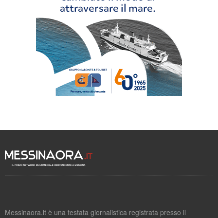
Messinaora.it è una testata giornalistica registrata presso il