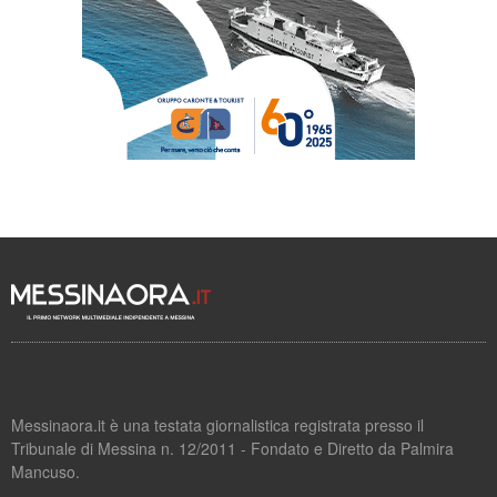
Messinaora.it è una testata giornalistica registrata presso il
Tribunale di Messina n. 12/2011 - Fondato e Diretto da Palmira
Mancuso.