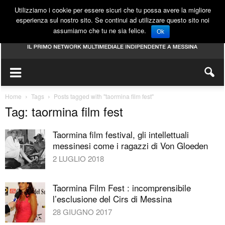
Utilizziamo i cookie per essere sicuri che tu possa avere la migliore
esperienza sul nostro sito. Se continui ad utilizzare questo sito noi
assumiamo che tu ne sia felice.
Ok
Home
Tags
Posts tagged with "taormina film fest"
Tag: taormina film fest
Taormina film festival, gli intellettuali
messinesi come i ragazzi di Von Gloeden
2 LUGLIO 2018
Taormina Film Fest : incomprensibile
l’esclusione del Cirs di Messina
28 GIUGNO 2017