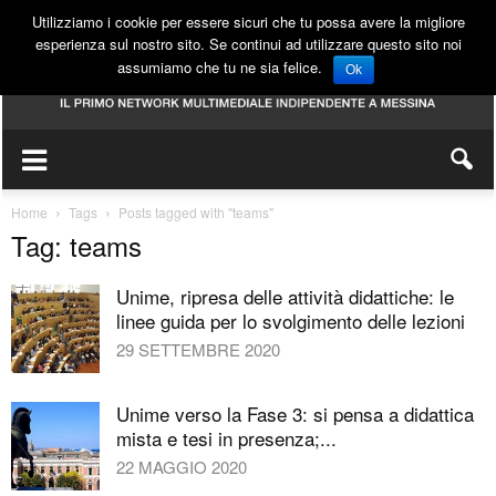
Utilizziamo i cookie per essere sicuri che tu possa avere la migliore
esperienza sul nostro sito. Se continui ad utilizzare questo sito noi
assumiamo che tu ne sia felice.
Ok
Home
Tags
Posts tagged with "teams"
Tag: teams
Unime, ripresa delle attività didattiche: le
linee guida per lo svolgimento delle lezioni
29 SETTEMBRE 2020
Unime verso la Fase 3: si pensa a didattica
mista e tesi in presenza;...
22 MAGGIO 2020