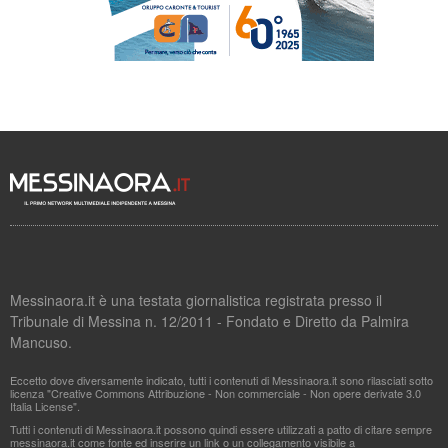
Messinaora.it è una testata giornalistica registrata presso il
Tribunale di Messina n. 12/2011 - Fondato e Diretto da Palmira
Mancuso.
Eccetto dove diversamente indicato, tutti i contenuti di Messinaora.it sono rilasciati sotto
licenza "Creative Commons Attribuzione - Non commerciale - Non opere derivate 3.0
Italia License".
Tutti i contenuti di Messinaora.it possono quindi essere utilizzati a patto di citare sempre
messinaora.it come fonte ed inserire un link o un collegamento visibile a