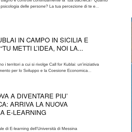
e in bagno e controlli continuamente la tua bacheca? Quanto
a psicologia delle persone? La tua percezione di te e...
BLAI IN CAMPO IN SICILIA E
U METTI L’IDEA, NOI LA...
 i territori a cui si rivolge Call for Kublai: un'iniziativa
mento per lo Sviluppo e la Coesione Economica...
VA A DIVENTARE PIU’
A: ARRIVA LA NUOVA
A E-LEARNING
tale di E-learning dell’Università di Messina