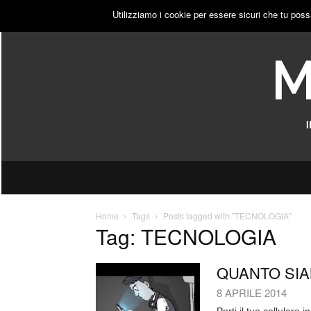
SABATO, 8 AGOSTO 2026
ACCEDI
PUBBLICITÀ
Utilizziamo i cookie per essere sicuri che tu poss
Home
Tags
Posts tagged with "TECNOLOGIA"
Tag: TECNOLOGIA
QUANTO SIA
8 APRILE 2014