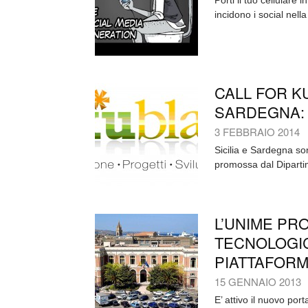
Porti il tuo cellular
incidono i social nell
CALL FOR KU
SARDEGNA: “T
3 FEBBRAIO 2014
Sicilia e Sardegna sono
promossa dal Diparti
L’UNIME PRO
TECNOLOGIC
PIATTAFORM
15 GENNAIO 2013
E’ attivo il nuovo por