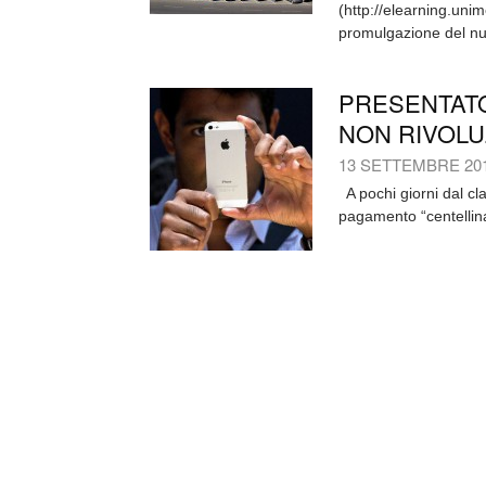
(http://elearning.unim
promulgazione del nuo
PRESENTATO
NON RIVOLU
13 SETTEMBRE 20
A pochi giorni dal cl
pagamento “centellina