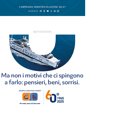
sponsorizzata