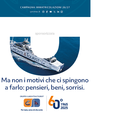
sponsorizzata