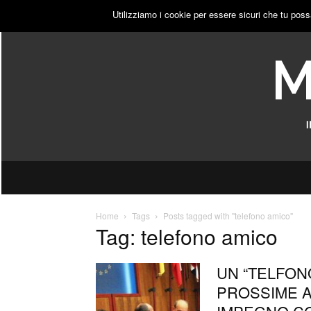
VENERDÌ, 7 AGOSTO 2026
ACCEDI
PUBBLICITÀ
Utilizziamo i cookie per essere sicuri che tu poss
Home
Tags
Posts tagged with "telefono amico"
Tag: telefono amico
UN “TELFON
PROSSIME AT