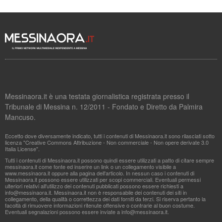
Messinaora.it è una testata giornalistica registrata presso il
Tribunale di Messina n. 12/2011 - Fondato e Diretto da Palmira
Mancuso.
Eccetto dove diversamente indicato, tutti i contenuti di Messinaora.it sono rilasciati sotto
licenza "Creative Commons Attribuzione - Non commerciale - Non opere derivate 3.0
Italia License".
Tutti i contenuti di Messinaora.it possono quindi essere utilizzati a patto di citare sempre
messinaora.it come fonte ed inserire un link o un collegamento visibile a
www.messinaora.it oppure alla pagina dell'articolo. In nessun caso i contenuti di
Messinaora.it possono essere utilizzati per scopi commerciali. Eventuali permessi
ulteriori relativi all'utilizzo dei contenuti pubblicati possono essere richiesti a
info@messinaora.it
. Messinaora.it non è responsabile dei contenuti dei siti in
collegamento, della qualità o correttezza dei dati forniti da terzi. Si riserva pertanto la
facoltà di rimuovere informazioni ritenute offensive o contrarie al buon costume.
Eventuali segnalazioni possono essere inviate a
info@messinaora.it
.