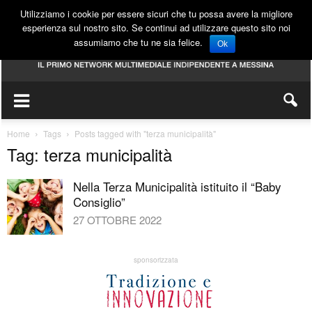
Utilizziamo i cookie per essere sicuri che tu possa avere la migliore
esperienza sul nostro sito. Se continui ad utilizzare questo sito noi
assumiamo che tu ne sia felice.
Ok
Home
Tags
Posts tagged with "terza municipalità"
Tag: terza municipalità
Nella Terza Municipalità istituito il “Baby
Consiglio”
27 OTTOBRE 2022
sponsorizzata