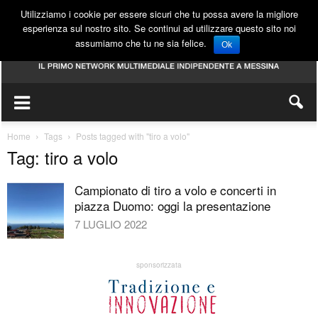
Utilizziamo i cookie per essere sicuri che tu possa avere la migliore
esperienza sul nostro sito. Se continui ad utilizzare questo sito noi
assumiamo che tu ne sia felice.
Ok
Home
Tags
Posts tagged with "tiro a volo"
Tag: tiro a volo
Campionato di tiro a volo e concerti in
piazza Duomo: oggi la presentazione
7 LUGLIO 2022
sponsorizzata