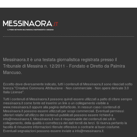
Messinaora.it è una testata giornalistica registrata presso il
Tribunale di Messina n. 12/2011 - Fondato e Diretto da Palmira
Mancuso.
Eccetto dove diversamente indicato, tutti i contenuti di Messinaora.it sono rilasciati sotto
licenza "Creative Commons Attribuzione - Non commerciale - Non opere derivate 3.0
Italia License".
Tutti i contenuti di Messinaora.it possono quindi essere utilizzati a patto di citare sempre
messinaora.it come fonte ed inserire un link o un collegamento visibile a
www.messinaora.it oppure alla pagina dell'articolo. In nessun caso i contenuti di
Messinaora.it possono essere utilizzati per scopi commerciali. Eventuali permessi
ulteriori relativi all'utilizzo dei contenuti pubblicati possono essere richiesti a
info@messinaora.it
. Messinaora.it non è responsabile dei contenuti dei siti in
collegamento, della qualità o correttezza dei dati forniti da terzi. Si riserva pertanto la
facoltà di rimuovere informazioni ritenute offensive o contrarie al buon costume.
Eventuali segnalazioni possono essere inviate a
info@messinaora.it
.