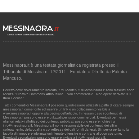
Messinaora.it è una testata giornalistica registrata presso il
Tribunale di Messina n. 12/2011 - Fondato e Diretto da Palmira
Mancuso.
Eccetto dove diversamente indicato, tutti i contenuti di Messinaora.it sono rilasciati sotto
licenza "Creative Commons Attribuzione - Non commerciale - Non opere derivate 3.0
Italia License".
Tutti i contenuti di Messinaora.it possono quindi essere utilizzati a patto di citare sempre
messinaora.it come fonte ed inserire un link o un collegamento visibile a
www.messinaora.it oppure alla pagina dell'articolo. In nessun caso i contenuti di
Messinaora.it possono essere utilizzati per scopi commerciali. Eventuali permessi
ulteriori relativi all'utilizzo dei contenuti pubblicati possono essere richiesti a
info@messinaora.it
. Messinaora.it non è responsabile dei contenuti dei siti in
collegamento, della qualità o correttezza dei dati forniti da terzi. Si riserva pertanto la
facoltà di rimuovere informazioni ritenute offensive o contrarie al buon costume.
Eventuali segnalazioni possono essere inviate a
info@messinaora.it
.