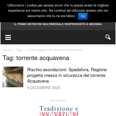
Utilizziamo i cookie per essere sicuri che tu possa avere la migliore
esperienza sul nostro sito. Se continui ad utilizzare questo sito noi
assumiamo che tu ne sia felice.
Ok
Home
Tags
Posts tagged with "torrente acquavena"
Tag: torrente acquavena
Rischio esondazioni: Spadafora, Regione
progetta messa in sicurezza del torrente
Acquavena
5 DICEMBRE 2020
sponsorizzata