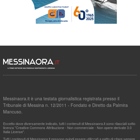
Messinaora.it è una testata giornalistica registrata presso il
Tribunale di Messina n. 12/2011 - Fondato e Diretto da Palmira
Mancuso.
Eccetto dove diversamente indicato, tutti i contenuti di Messinaora.it sono rilasciati sotto
licenza "Creative Commons Attribuzione - Non commerciale - Non opere derivate 3.0
Italia License".
Tutti i contenuti di Messinaora.it possono quindi essere utilizzati a patto di citare sempre