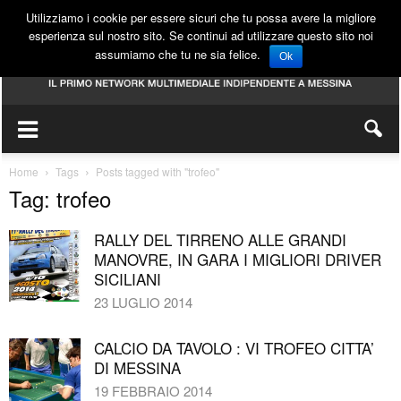
Utilizziamo i cookie per essere sicuri che tu possa avere la migliore
esperienza sul nostro sito. Se continui ad utilizzare questo sito noi
assumiamo che tu ne sia felice.
Ok
Home
Tags
Posts tagged with "trofeo"
Tag: trofeo
RALLY DEL TIRRENO ALLE GRANDI
MANOVRE, IN GARA I MIGLIORI DRIVER
SICILIANI
23 LUGLIO 2014
CALCIO DA TAVOLO : VI TROFEO CITTA’
DI MESSINA
19 FEBBRAIO 2014