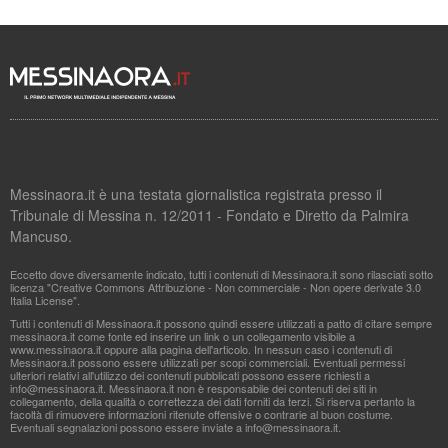
Messinaora.it è una testata giornalistica registrata presso il
Tribunale di Messina n. 12/2011 - Fondato e Diretto da Palmira
Mancuso.
Eccetto dove diversamente indicato, tutti i contenuti di Messinaora.it sono rilasciati sotto
licenza "Creative Commons Attribuzione - Non commerciale - Non opere derivate 3.0
Italia License".
Tutti i contenuti di Messinaora.it possono quindi essere utilizzati a patto di citare sempre
messinaora.it come fonte ed inserire un link o un collegamento visibile a
www.messinaora.it oppure alla pagina dell'articolo. In nessun caso i contenuti di
Messinaora.it possono essere utilizzati per scopi commerciali. Eventuali permessi
ulteriori relativi all'utilizzo dei contenuti pubblicati possono essere richiesti a
info@messinaora.it
. Messinaora.it non è responsabile dei contenuti dei siti in
collegamento, della qualità o correttezza dei dati forniti da terzi. Si riserva pertanto la
facoltà di rimuovere informazioni ritenute offensive o contrarie al buon costume.
Eventuali segnalazioni possono essere inviate a
info@messinaora.it
.