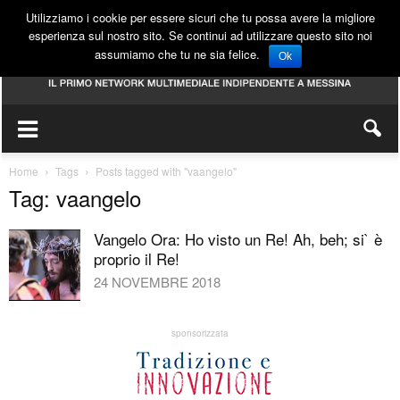
Utilizziamo i cookie per essere sicuri che tu possa avere la migliore
esperienza sul nostro sito. Se continui ad utilizzare questo sito noi
assumiamo che tu ne sia felice.
Ok
Home
Tags
Posts tagged with "vaangelo"
Tag: vaangelo
Vangelo Ora: Ho visto un Re! Ah, beh; si` è
proprio il Re!
24 NOVEMBRE 2018
sponsorizzata