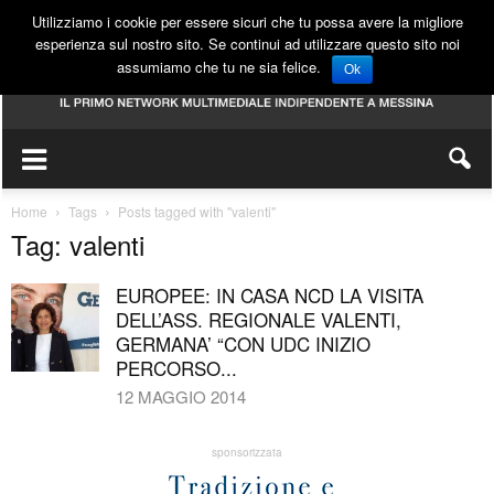
Utilizziamo i cookie per essere sicuri che tu possa avere la migliore
esperienza sul nostro sito. Se continui ad utilizzare questo sito noi
assumiamo che tu ne sia felice.
Ok
Home
Tags
Posts tagged with "valenti"
Tag: valenti
EUROPEE: IN CASA NCD LA VISITA
DELL’ASS. REGIONALE VALENTI,
GERMANA’ “CON UDC INIZIO
PERCORSO...
12 MAGGIO 2014
sponsorizzata