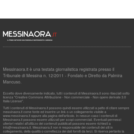
Messinaora.it è una testata giornalistica registrata presso il
Tribunale di Messina n. 12/2011 - Fondato e Diretto da Palmira
Mancuso.
Eccetto dove diversamente indicato, tutti i contenuti di Messinaora.it sono rilasciati sotto
licenza "Creative Commons Attribuzione - Non commerciale - Non opere derivate 3.0
Italia License".
Tutti i contenuti di Messinaora.it possono quindi essere utilizzati a patto di citare sempre
messinaora.it come fonte ed inserire un link o un collegamento visibile a
www.messinaora.it oppure alla pagina dell'articolo. In nessun caso i contenuti di
Messinaora.it possono essere utilizzati per scopi commerciali. Eventuali permessi
ulteriori relativi all'utilizzo dei contenuti pubblicati possono essere richiesti a
info@messinaora.it
. Messinaora.it non è responsabile dei contenuti dei siti in
collegamento, della qualità o correttezza dei dati forniti da terzi. Si riserva pertanto la